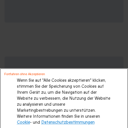
Suchen Sie ein originelles Geschenk?
Weitere Geschenkideen ansehen:
Fortfahren ohne Akzeptieren
Wenn Sie auf "Alle Cookies akzeptieren" klicken,
Geschenkideen
|
Geschenk für Männer
|
Geschenk für
stimmen Sie der Speicherung von Cookies auf
Frauen
|
Geschenk für Paare
|
Geschenke für Eltern
|
Ihrem Gerät zu, um die Navigation auf der
Website zu verbessern, die Nutzung der Website
Geschenke für Großeltern
|
Geburtstagsgeschenk
|
zu analysieren und unsere
Geburtstagsgeschenke für Männer
|
Marketingbestrebungen zu unterstützen.
Weitere Informationen finden Sie in unseren
Geburtstagsgeschenke für Frauen
|
Geschenk für Familie
|
Cookie
- und
Datenschutzbestimmungen