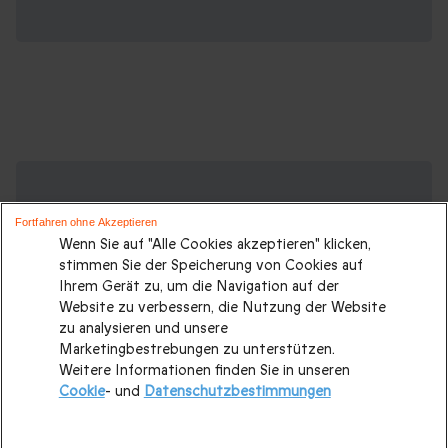
Suchen Sie ein originelles Geschenk?
Weitere Geschenkideen ansehen:
Fortfahren ohne Akzeptieren
Wenn Sie auf "Alle Cookies akzeptieren" klicken,
Geschenkideen
|
Geschenk für Männer
|
Geschenk für
stimmen Sie der Speicherung von Cookies auf
Frauen
|
Geschenk für Paare
|
Geschenke für Eltern
|
Ihrem Gerät zu, um die Navigation auf der
Website zu verbessern, die Nutzung der Website
Geschenke für Großeltern
|
Geburtstagsgeschenk
|
zu analysieren und unsere
Geburtstagsgeschenke für Männer
|
Marketingbestrebungen zu unterstützen.
Weitere Informationen finden Sie in unseren
Geburtstagsgeschenke für Frauen
|
Geschenk für Familie
|
Cookie
- und
Datenschutzbestimmungen
Romantisches Wochenende
|
Valentinstagsgeschenke
|
Hochzeitsgeschenk
|
Weihnachtsgeschenke
|