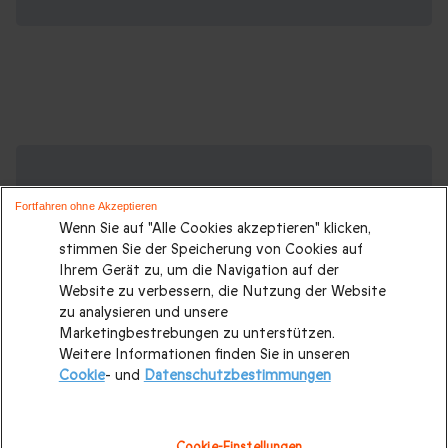
Suchen Sie ein originelles Geschenk?
Weitere Geschenkideen ansehen:
Fortfahren ohne Akzeptieren
Wenn Sie auf "Alle Cookies akzeptieren" klicken,
Geschenkideen
|
Geschenk für Männer
|
Geschenk für
stimmen Sie der Speicherung von Cookies auf
Frauen
|
Geschenk für Paare
|
Geschenke für Eltern
|
Ihrem Gerät zu, um die Navigation auf der
Website zu verbessern, die Nutzung der Website
Geschenke für Großeltern
|
Geburtstagsgeschenk
|
zu analysieren und unsere
Geburtstagsgeschenke für Männer
|
Marketingbestrebungen zu unterstützen.
Weitere Informationen finden Sie in unseren
Geburtstagsgeschenke für Frauen
|
Geschenk für Familie
|
Cookie
- und
Datenschutzbestimmungen
Romantisches Wochenende
|
Valentinstagsgeschenke
|
Hochzeitsgeschenk
|
Weihnachtsgeschenke
|
Cookie-Einstellungen