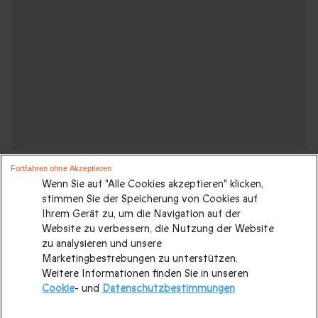
Fortfahren ohne Akzeptieren
Wenn Sie auf "Alle Cookies akzeptieren" klicken,
stimmen Sie der Speicherung von Cookies auf
Ihrem Gerät zu, um die Navigation auf der
Website zu verbessern, die Nutzung der Website
Weitere Ideen für einen Kurzurlaub:
zu analysieren und unsere
Marketingbestrebungen zu unterstützen.
Weitere Informationen finden Sie in unseren
Romantisches Wochenende
|
Geschenk für Paare
|
Cookie
- und
Datenschutzbestimmungen
Valentinstagsgeschenke
|
Kurzurlaub mit 2