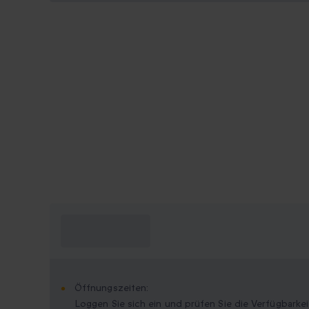
Was muss ich
wissen?
Öffnungszeiten:
Loggen Sie sich ein und prüfen Sie die Verfügbarkei