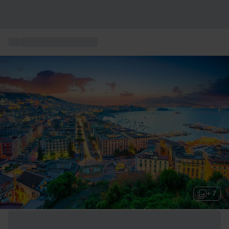
...
Stadturlaub in Europa
+ 7