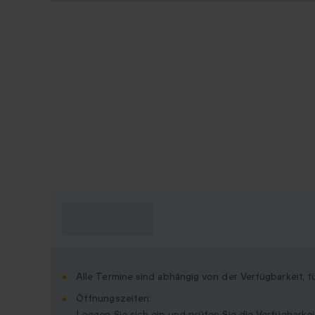
Was muss ich
wissen?
Alle Termine sind abhängig von der Verfügbarkeit, f
Öffnungszeiten:
Loggen Sie sich ein und prüfen Sie die Verfügbarkei