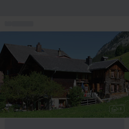
...
Kurzurlaub
+ 8