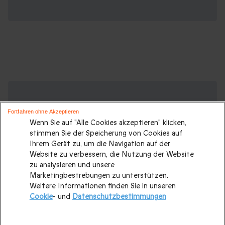
Suchen Sie ein originelles Geschenk?
Weitere Geschenkideen ansehen:
Fortfahren ohne Akzeptieren
Wenn Sie auf "Alle Cookies akzeptieren" klicken,
Geschenkideen
|
Geschenk für Männer
|
Geschenk für
stimmen Sie der Speicherung von Cookies auf
Frauen
|
Geschenk für Paare
|
Geschenke für Eltern
|
Ihrem Gerät zu, um die Navigation auf der
Website zu verbessern, die Nutzung der Website
Geschenke für Großeltern
|
Geburtstagsgeschenk
|
zu analysieren und unsere
Geburtstagsgeschenke für Männer
|
Marketingbestrebungen zu unterstützen.
Weitere Informationen finden Sie in unseren
Geburtstagsgeschenke für Frauen
|
Geschenk für Familie
|
Cookie
- und
Datenschutzbestimmungen
Romantisches Wochenende
|
Valentinstagsgeschenke
|
Hochzeitsgeschenk
|
Weihnachtsgeschenke
|