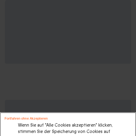
Suchen Sie ein originelles Geschenk?
Weitere Geschenkideen ansehen:
Fortfahren ohne Akzeptieren
Wenn Sie auf "Alle Cookies akzeptieren" klicken,
Geschenkideen
|
Geschenk für Männer
|
Geschenk für
stimmen Sie der Speicherung von Cookies auf