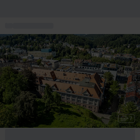
...
Wellness gutschein
+ 7