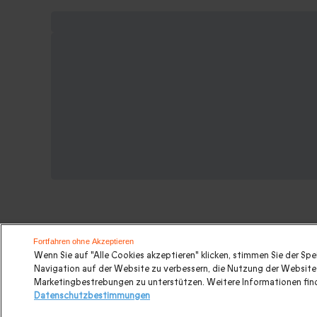
Fortfahren ohne Akzeptieren
Wenn Sie auf "Alle Cookies akzeptieren" klicken, stimmen Sie der Sp
Weitere Ideen für einen Kurzurlaub
Navigation auf der Website zu verbessern, die Nutzung der Website 
Marketingbestrebungen zu unterstützen. Weitere Informationen find
Datenschutzbestimmungen
Originelle Übernachtungen
|
Wellnessurlaub
|
Tagesau