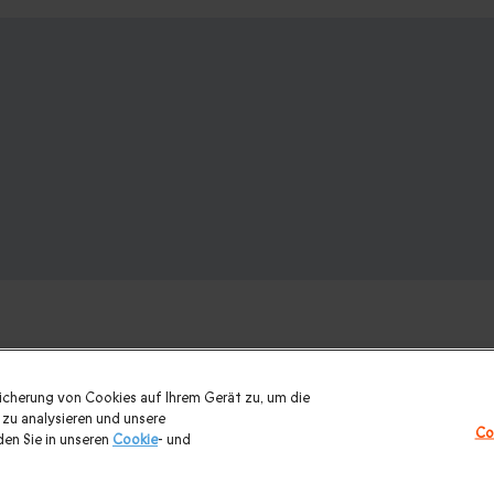
eicherung von Cookies auf Ihrem Gerät zu, um die
:
zu analysieren und unsere
Co
en Sie in unseren
Cookie
- und
sflug
|
Romantisches Wochenende
|
Kurzurlaub mit 2 Übernacht