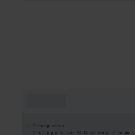
Was muss ich
wissen?
Öffnungszeiten:
Ganzjährig, außer vom 24. Dezember bis 7. Januar