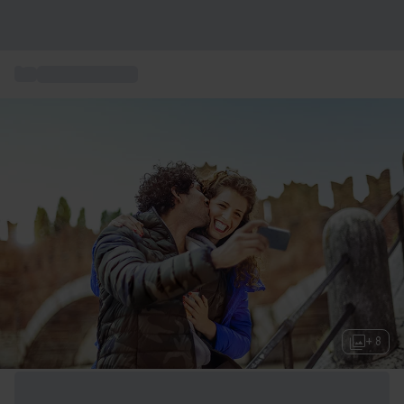
...
Wellnessurlaube
+ 8