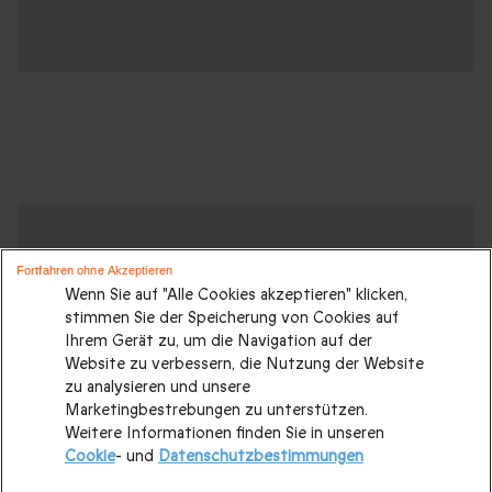
Suchen Sie ein originelles Geschenk?
Weitere Geschenkideen ansehen:
Fortfahren ohne Akzeptieren
Wenn Sie auf "Alle Cookies akzeptieren" klicken,
Geschenkideen
|
Geschenk für Männer
|
Geschenk für
stimmen Sie der Speicherung von Cookies auf
Frauen
|
Geschenk für Paare
|
Geschenke für Eltern
|
Ihrem Gerät zu, um die Navigation auf der
Website zu verbessern, die Nutzung der Website
Geschenke für Großeltern
|
Geburtstagsgeschenk
|
zu analysieren und unsere
Geburtstagsgeschenke für Männer
|
Marketingbestrebungen zu unterstützen.
Weitere Informationen finden Sie in unseren
Geburtstagsgeschenke für Frauen
|
Geschenk für Familie
|
Cookie
- und
Datenschutzbestimmungen
Romantisches Wochenende
|
Valentinstagsgeschenke
|