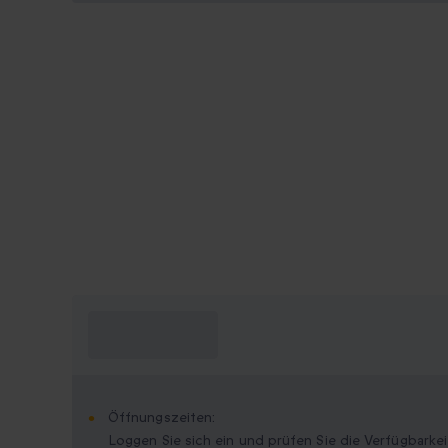
Was muss ich
wissen?
Öffnungszeiten:
Loggen Sie sich ein und prüfen Sie die Verfügbarkei