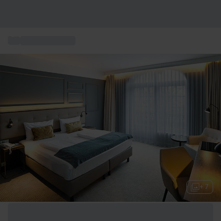
...
Wellnessurlaube
+ 7