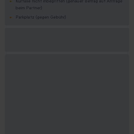
Kurtaxe nicht inbegriffen (genauer Betrag auf Anfrage
beim Partner)
Parkplatz (gegen Gebühr)
Verfügbare
Geschenkformate