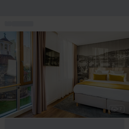
...
Kurzurlaub
+ 7