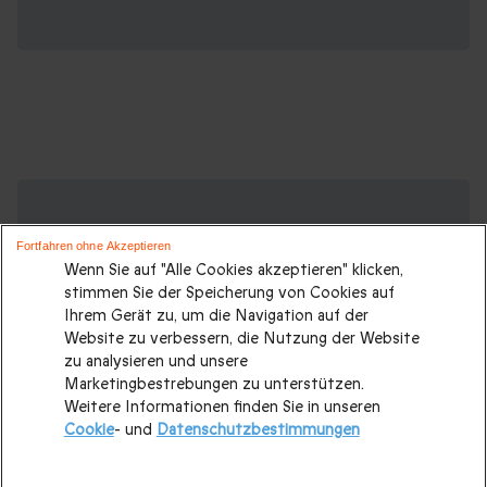
Suchen Sie ein originelles Geschenk?
Weitere Geschenkideen ansehen:
Fortfahren ohne Akzeptieren
Wenn Sie auf "Alle Cookies akzeptieren" klicken,
Geschenkideen
|
Geschenk für Männer
|
Geschenk für
stimmen Sie der Speicherung von Cookies auf
Frauen
|
Geschenk für Paare
|
Geschenke für Eltern
|
Ihrem Gerät zu, um die Navigation auf der
Website zu verbessern, die Nutzung der Website
Geschenke für Großeltern
|
Geburtstagsgeschenk
|
zu analysieren und unsere
Geburtstagsgeschenke für Männer
|
Marketingbestrebungen zu unterstützen.
Weitere Informationen finden Sie in unseren
Geburtstagsgeschenke für Frauen
|
Geschenk für Familie
|
Cookie
- und
Datenschutzbestimmungen
Romantisches Wochenende
|
Valentinstagsgeschenke
|