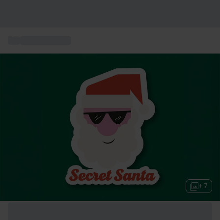
...
Geschenkideen
+ 7