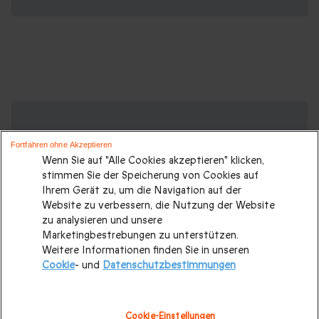
Suchen Sie ein originelles Geschenk?
Weitere Geschenkideen ansehen:
Fortfahren ohne Akzeptieren
Wenn Sie auf "Alle Cookies akzeptieren" klicken,
Geschenkideen
|
Geschenk für Männer
|
Geschenk für
stimmen Sie der Speicherung von Cookies auf
Frauen
|
Geschenk für Paare
|
Geschenke für Eltern
|
Ihrem Gerät zu, um die Navigation auf der
Website zu verbessern, die Nutzung der Website
Geschenke für Großeltern
|
Geburtstagsgeschenk
|
zu analysieren und unsere
Geburtstagsgeschenke für Männer
|
Marketingbestrebungen zu unterstützen.
Weitere Informationen finden Sie in unseren
Geburtstagsgeschenke für Frauen
|
Geschenk für Familie
|
Cookie
- und
Datenschutzbestimmungen
Romantisches Wochenende
|
Valentinstagsgeschenke
|
Hochzeitsgeschenk
|
Weihnachtsgeschenke
|
Cookie-Einstellungen