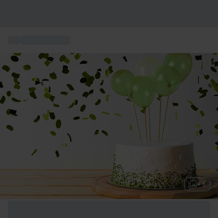
...
Geschenkideen
+ 8