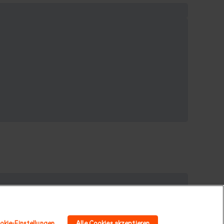
für Großeltern
|
Geburtstagsgeschenk
|
okie-Einstellungen
Alle Cookies akzeptieren