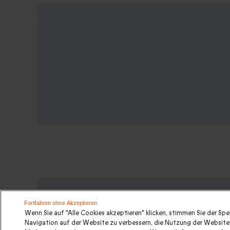
Suchen Sie ein originelles Gesche
Fortfahren ohne Akzeptieren
Wenn Sie auf "Alle Cookies akzeptieren" klicken, stimmen Sie der Sp
Geschenkideen
|
Geschenk für Männer
|
Geschenk für
Navigation auf der Website zu verbessern, die Nutzung der Website 