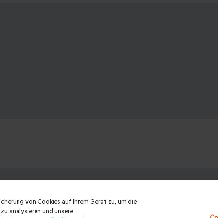
nk? Weitere Geschenkideen ansehen:
eicherung von Cookies auf Ihrem Gerät zu, um die
 Frauen
|
Geschenk für Paare
|
Geschenke für Eltern
|
Geschenke 
zu analysieren und unsere
Co