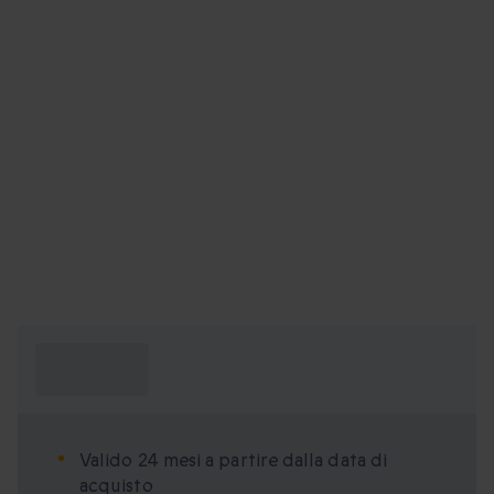
Cosa devo
sapere?
Valido 24 mesi a partire dalla data di
acquisto