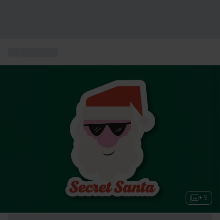
...
Idee regalo
+ 5