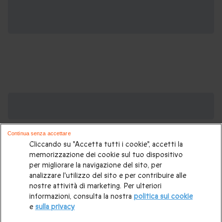
Cofanetti regalo di Natale, potrebbero
piacerti anche:
Continua senza accettare
Regali di Natale
|
Regali di Natale per lui
|
Regali di Natale per
Cliccando su "Accetta tutti i cookie", accetti la
lei
|
Regali di Natale per una coppia
|
Regali di Natale per
memorizzazione dei cookie sul tuo dispositivo
per migliorare la navigazione del sito, per
fidanzato
|
Regali di Natale per fidanzata
|
Regali di Natale
analizzare l'utilizzo del sito e per contribuire alle
per genitori
|
Regali di Natale per mamma
|
Regali di Natale
nostre attività di marketing. Per ulteriori
informazioni, consulta la nostra
politica sui cookie
per papà
|
Idee regalo di Natale per nonni
|
Mercatini di
e
sulla privacy
Natale in Svizzera
|
Idee regalo di Natale personalizzate
|