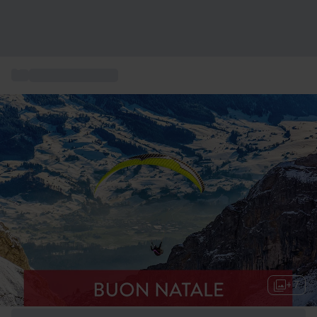
...
Idee regalo Natale
+ 7