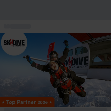
...
Sport in aria
+ 3