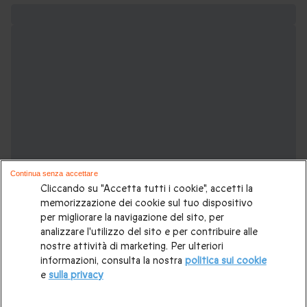
Continua senza accettare
Cliccando su "Accetta tutti i cookie", accetti la
memorizzazione dei cookie sul tuo dispositivo
per migliorare la navigazione del sito, per
analizzare l'utilizzo del sito e per contribuire alle
nostre attività di marketing. Per ulteriori
Sei un amante delle emozioni forti?
informazioni, consulta la nostra
politica sui cookie
Potrebbero piacerti anche:
e
sulla privacy