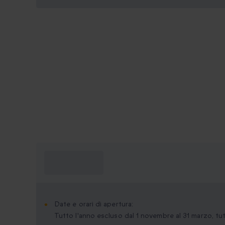
Cosa devo
sapere?
Date e orari di apertura:
Tutto l'anno escluso dal 1 novembre al 31 marzo, tutt