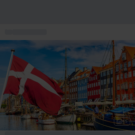
...
Soggiorni 2 notti
+ 5