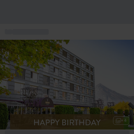
...
Soggiorni lussuosi
+ 4