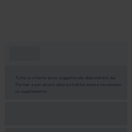
Cosa devo
sapere?
Tutte le offerte sono soggette alla disponibilità dei
Partner e per alcune date potrebbe essere necessario
un supplemento.
Formati regalo
disponibili