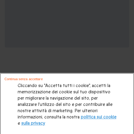
Continua senza accettare
Potrebbero piacerti anche questi cofanetti
Cliccando su "Accetta tutti i cookie", accetti la
memorizzazione dei cookie sul tuo dispositivo
regalo:
per migliorare la navigazione del sito, per
analizzare l'utilizzo del sito e per contribuire alle
Idee regalo originali
|
Regali di compleanno
|
Regali per la
nostre attività di marketing. Per ulteriori
informazioni, consulta la nostra
politica sui cookie
coppia
|
Soggiorni insoliti
|
Idee regalo donna
|
Regali per
e
sulla privacy
uomo
|
Esperienze in Svizzera
|
Weekend romantico
|