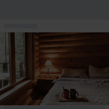
...
Regalo di Natale
+ 8