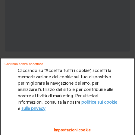
Continua senza accettare
Cliccando su "Accetta tutti i cookie", accetti la
memorizzazione dei cookie sul tuo dispositivo
per migliorare la navigazione del sito, per
analizzare l'utilizzo del sito e per contribuire alle
Voglia di viaggiare? Potrebbero piacerti
nostre attività di marketing. Per ulteriori
anche:
informazioni, consulta la nostra
politica sui cookie
e
sulla privacy
Viaggio in Europa
|
Weekend romantico
|
Soggiorni originali
|
Notte nel castello
|
Hotel stellati
|
Hotel di lusso
|
Impostazioni cookie
Soggiorno 2 notti
|
Soggiorno di 1 notte
|
Viaggi a sorpresa
|