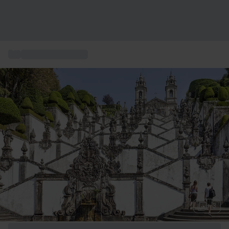
...
Soggiorni in Europa
+ 3