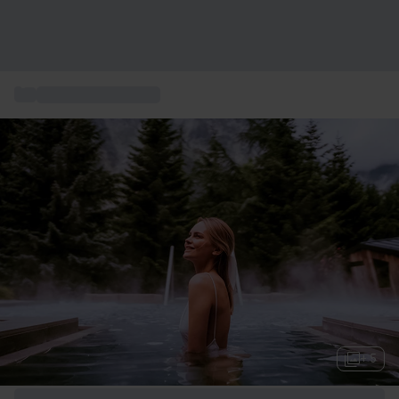
...
Week End Benessere
+ 5