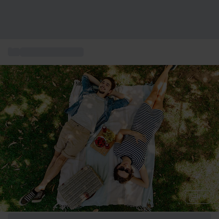
...
Regalare una notte
+ 6