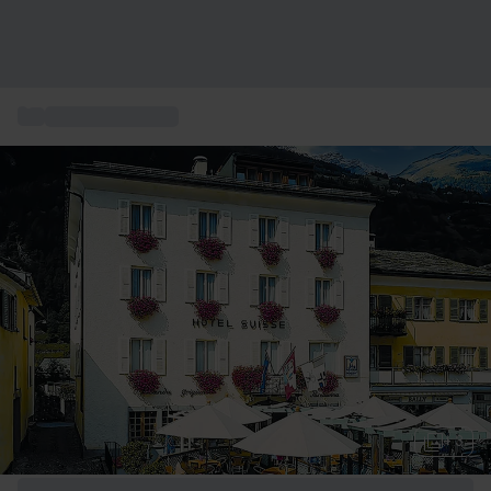
...
Vacanze sulle Alpi
+ 3