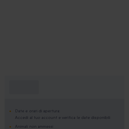
Cosa devo
sapere?
Date e orari di apertura:
Accedi al tuo account e verifica le date disponibili
Animali non ammessi