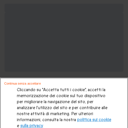
Continua senza accettare
Cliccando su "Accetta tutti i cookie", accetti la
memorizzazione dei cookie sul tuo dispositivo
per migliorare la navigazione del sito, per
analizzare l'utilizzo del sito e per contribuire alle
In cerca di una pausa romantica?
nostre attività di marketing. Per ulteriori
Potrebbero piacerti anche:
informazioni, consulta la nostra
politica sui cookie
e
sulla privacy