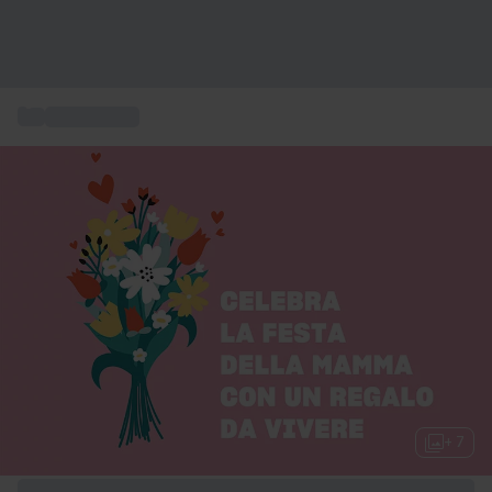
...
Regali per lei
+ 7