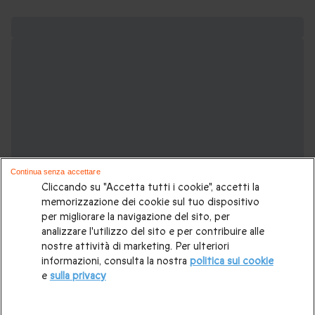
Continua senza accettare
Cliccando su "Accetta tutti i cookie", accetti la
memorizzazione dei cookie sul tuo dispositivo
per migliorare la navigazione del sito, per
analizzare l'utilizzo del sito e per contribuire alle
nostre attività di marketing. Per ulteriori
informazioni, consulta la nostra
politica sui cookie
Potrebbero piacerti anche:
e
sulla privacy
Regali per la festa della mamma
|
Cofanetti regalo per lei
|