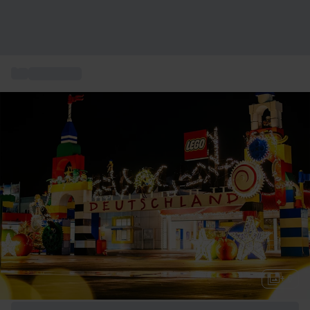
...
Idee regalo
+ 6