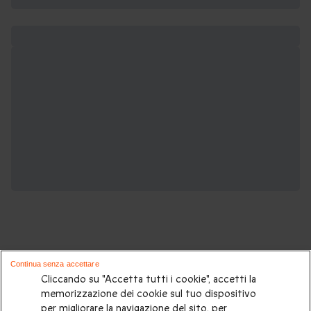
Continua senza accettare
Cliccando su "Accetta tutti i cookie", accetti la
Potrebbero piacerti anche questi cofanetti
memorizzazione dei cookie sul tuo dispositivo
regalo:
per migliorare la navigazione del sito, per