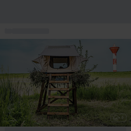
...
Esperienze insolite
+ 6