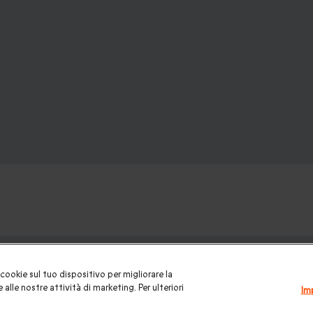
ofanetti regalo:
cookie sul tuo dispositivo per migliorare la
 la coppia
|
Soggiorni insoliti
|
Idee regalo donna
|
Regali per uom
 alle nostre attività di marketing. Per ulteriori
Im
urmet
|
Trattamenti benessere e Spa
|
Attività all'aperto
|
Regali 