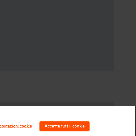
o
|
Esperienze in Svizzera
|
Weekend romantico
|
postazioni cookie
Accetta tutti i cookie
di Natale
.