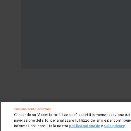
Potrebbero piacerti anche questi c
Continua senza accettare
Cliccando su "Accetta tutti i cookie", accetti la memorizzazione dei 
Idee regalo originali
|
Regali di compleanno
|
Regali per
navigazione del sito, per analizzare l'utilizzo del sito e per contribuire
informazioni, consulta la nostra
politica sui cookie
e
sulla privacy
Regalo per matrimonio
|
Volo in mongolfiera
|
Box go