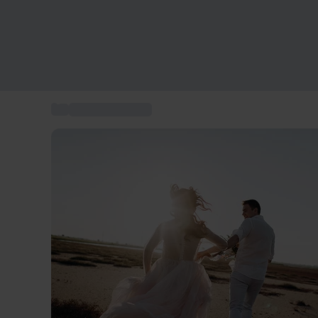
...
Regali per coppia