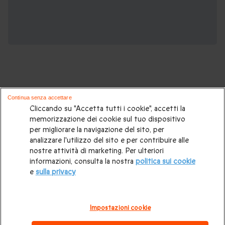
Continua senza accettare
Potrebbero piacerti anche questi cofanetti
Cliccando su "Accetta tutti i cookie", accetti la
memorizzazione dei cookie sul tuo dispositivo
regalo:
per migliorare la navigazione del sito, per
analizzare l'utilizzo del sito e per contribuire alle
Idee regalo originali
|
Regali di compleanno
|
Regali per la
nostre attività di marketing. Per ulteriori
informazioni, consulta la nostra
politica sui cookie
coppia
|
Soggiorni insoliti
|
Idee regalo donna
|
Regali per
e
sulla privacy
uomo
|
Esperienze in Svizzera
|
Weekend romantico
|
Regalo per matrimonio
|
Volo in mongolfiera
|
Box gourmet
Impostazioni cookie
|
Trattamenti benessere e Spa
|
Attività all'aperto
|
Regali di