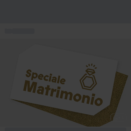
...
Idee regalo
+ 4