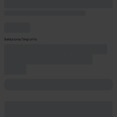
Seleziona l'importo
CHF 50
CHF 75
CHF 100
CHF 150
CHF 180
CHF 200
CHF 250
CHF 300
CHF 400
CHF 500