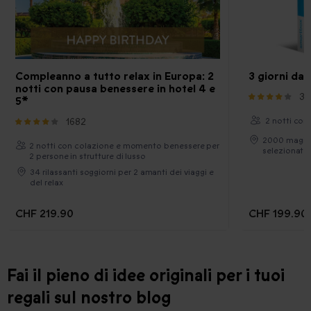
Compleanno a tutto relax in Europa: 2
3 giorni da
notti con pausa benessere in hotel 4 e
34
5*
1682
2 notti con
2000 magici 
2 notti con colazione e momento benessere per
selezionate 
2 persone in strutture di lusso
34 rilassanti soggiorni per 2 amanti dei viaggi e
del relax
CHF 219.90
CHF 199.90
Fai il pieno di idee originali per i tuoi
regali sul nostro blog