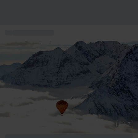
...
Vol en montgolfière
+ 7