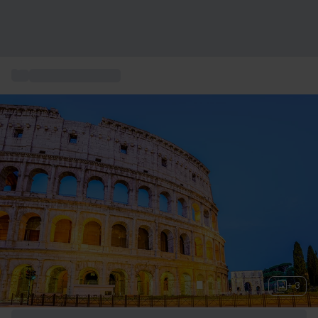
...
Box séjours à Rome
+ 3