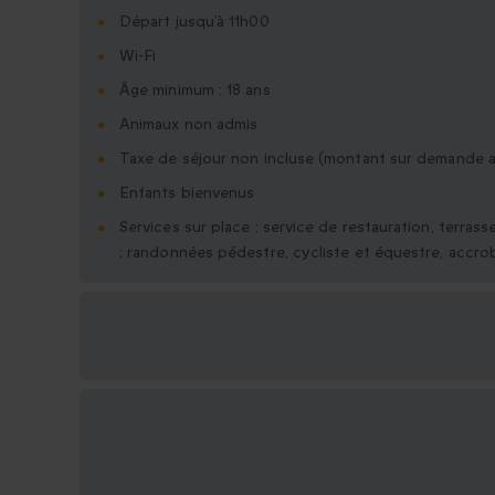
Départ jusqu’à 11h00
Wi-Fi
Âge minimum : 18 ans
Animaux non admis
Taxe de séjour non incluse (montant sur demande a
Enfants bienvenus
Services sur place : service de restauration, terrass
: randonnées pédestre, cycliste et équestre, accrob
Options cadeau
disponibles