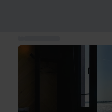
...
Box hôtel 4-5 étoiles