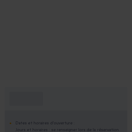
Ce que je dois
savoir ?
Dates et horaires d'ouverture :
Jours et horaires : se renseigner lors de la réservation.