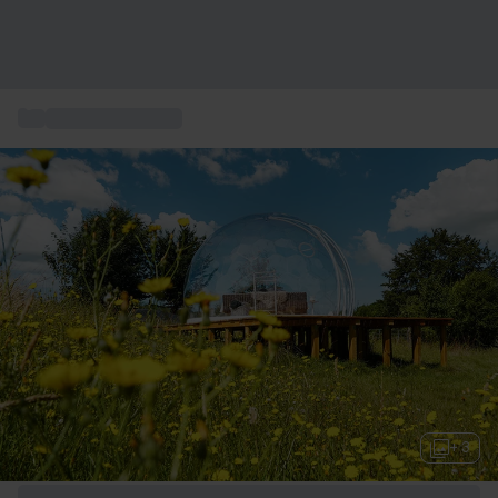
...
Box séjour insolite
+ 3