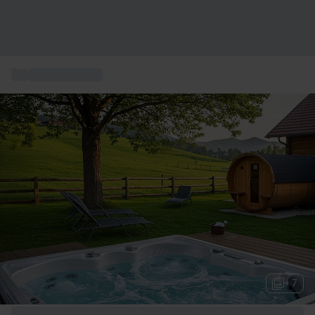
...
Cadeau insolite
+ 7