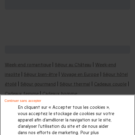
D'autres idées de week-ends :
Week-end romantique
|
Séjour au Château
|
Week-end
insolite
|
Séjour bien-être
|
Voyage en Europe
|
Séjour hôtel
étoilé
|
Séjour gourmand
|
Séjour thermal
|
Cadeaux couple
|
Cadeaux femme
|
Cadeaux homme
Continuer sans accepter
Trouvez encore plus d'idées pour la Saint-
En cliquant sur « Accepter tous les cookies »,
vous acceptez le stockage de cookies sur votre
Valentin :
appareil afin d’améliorer la navigation sur le site,
d’analyser l'utilisation du site et de nous aider
Que faire pour la Saint-Valentin ?
|
Quelles sont les
dans nos efforts de marketing. Pour plus