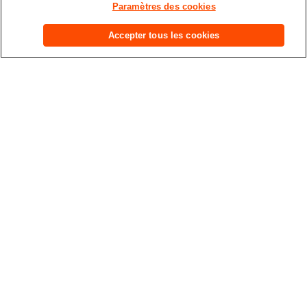
Paramètres des cookies
nos propositions de Séjours gourmands de quoi faire plaisir à tous ceux qui
vous sont chers !
Accepter tous les cookies
Voir plus