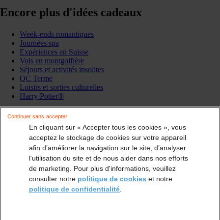
Encore plus d'idées cadeaux
Week-ends romantiques
Journées spa
Expériences en Suisse
Vols en montgolfière
Séjours et activités insolites
QC Terme
Loisirs et sorties culturelles
Harry Potter®
Continuer sans accepter
Plaisir des sens
Dorlotez votre entourage en lui permettant de partir le temps
En cliquant sur « Accepter tous les cookies », vous
d’un week end enchanté au pays de la détente et des saveurs…
Découvrez cette
acceptez le stockage de cookies sur votre appareil
généreuse sélection de coffrets cadeaux Smartbox : elle ravira les gourmets
afin d’améliorer la navigation sur le site, d’analyser
puisqu’elle permet de combiner les joies de quitter son quotidien pour
l'utilisation du site et de nous aider dans nos efforts
de marketing. Pour plus d'informations, veuillez
s’installer dans de belles demeures de charme et les délices de tables choisies.
consulter notre
politique de cookies
et notre
politique de confidentialité
.
Luxueuses maisons où emmener votre amoureux, chalets coquets pour
accueillir vos parents, escapade italienne pour choyer vos meilleurs amis,
spécialités gastronomiques qui enchanteront vos soupers, vous trouverez dans