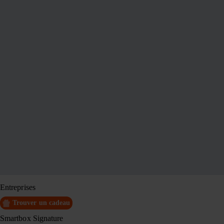
Nouveau : payez en 3x sans frais avec Klarna
Anniversaire
Nos Univers
Idées Cadeaux
Bons Plans
Carte Cadeau
Entreprises
Trouver un cadeau
Smartbox Signature