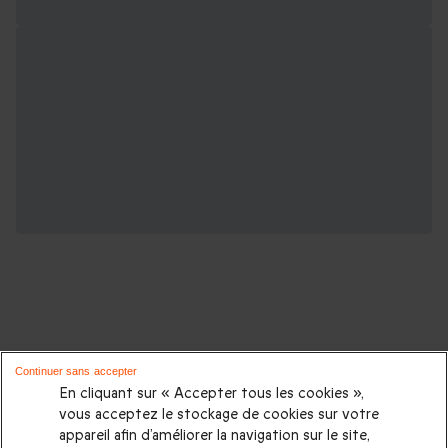
D'autres idées de cadeaux pour vos
Continuer sans accepter
proches :
En cliquant sur « Accepter tous les cookies »,
vous acceptez le stockage de cookies sur votre
appareil afin d’améliorer la navigation sur le site,
Cadeaux d'anniversaire
|
Cadeaux femme
|
Cadeaux homme
|