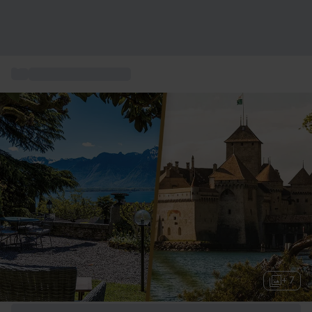
...
Weekend Romantique
+ 7