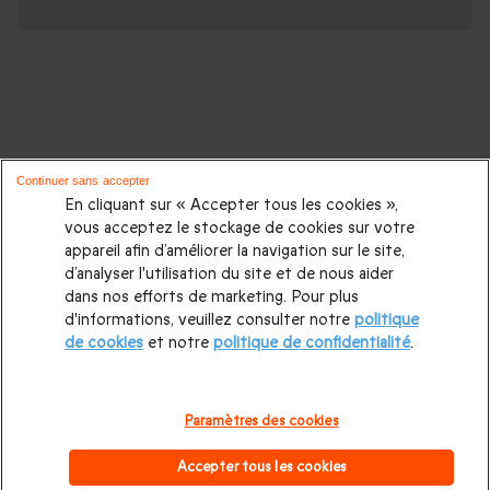
D'autres idées de cadeaux pour vos
Continuer sans accepter
proches :
En cliquant sur « Accepter tous les cookies »,
vous acceptez le stockage de cookies sur votre
appareil afin d’améliorer la navigation sur le site,
Cadeaux d'anniversaire
|
Cadeaux femme
|
Cadeaux homme
|
d’analyser l'utilisation du site et de nous aider
Cadeaux couple
|
Cadeau Noël
|
Cadeau de Noël femme
|
dans nos efforts de marketing. Pour plus
d'informations, veuillez consulter notre
politique
Cadeau de Noël homme
|
Coffrets cadeaux pour femme
|
de cookies
et notre
politique de confidentialité
.
Coffrets cadeaux pour homme
|
Cadeaux Fête des mères
|
Cadeaux Fête des pères
|
Cadeaux Saint Valentin homme
|
Paramètres des cookies
Cadeaux Saint Valentin femme
|
Cadeaux de mariage
|
Accepter tous les cookies
Cadeaux d'anniversaire de mariage