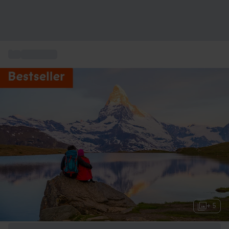
...
Box Séjour
+ 5