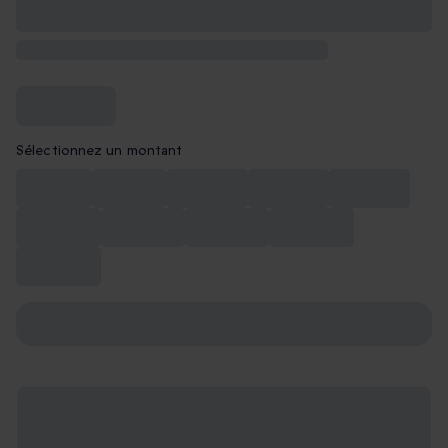
Sélectionnez un montant
CHF 50
CHF 75
CHF 100
CHF 150
CHF 180
CHF 200
CHF 250
CHF 300
CHF 400
CHF 500