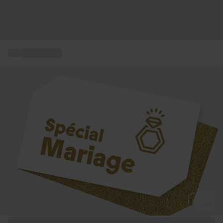
...
Idée Cadeau
+ 4