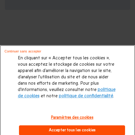
D'autres idées de cadeaux pour vos
Continuer sans accepter
proches :
En cliquant sur « Accepter tous les cookies »,
vous acceptez le stockage de cookies sur votre
appareil afin d’améliorer la navigation sur le site,
Cadeaux d'anniversaire
|
Cadeaux femme
|
Cadeaux homme
|
d’analyser l'utilisation du site et de nous aider
Cadeaux couple
|
Cadeau Noël
|
Cadeau de Noël femme
|
dans nos efforts de marketing. Pour plus
d'informations, veuillez consulter notre
politique
Cadeau de Noël homme
|
Coffrets cadeaux pour femme
|
de cookies
et notre
politique de confidentialité
.
Coffrets cadeaux pour homme
|
Cadeaux Fête des mères
|
Cadeaux Fête des pères
|
Cadeaux Saint Valentin homme
|
Paramètres des cookies
Cadeaux Saint Valentin femme
|
Cadeaux de mariage
|
Accepter tous les cookies
Cadeaux d'anniversaire de mariage