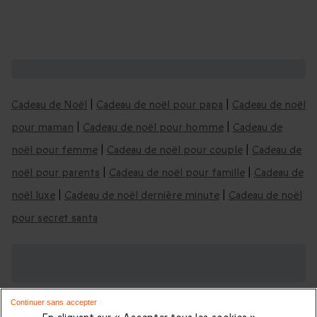
Coffrets de Noël, vous aimerez aussi :
Cadeau de Noël
|
Cadeau de noël pour papa
|
Cadeau de noël
pour maman
|
Cadeau de noël pour homme
|
Cadeau de
noël pour femme
|
Cadeau de noël pour couple
|
Cadeau de
noël pour parents
|
Cadeau de noël pour famille
|
Cadeau de
noël luxe
|
Cadeau de noël dernière minute
|
Cadeau de noël
pour secret santa
Trouvez encore plus d'idées cadeaux pour
Noël :
Continuer sans accepter
Quel est le top 10 des coffrets cadeaux de noël à offrir ?
|