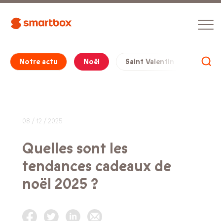
Notre actu
Noël
Saint Valentin
Cade
08 / 12 / 2025
Quelles sont les
tendances cadeaux de
noël 2025 ?