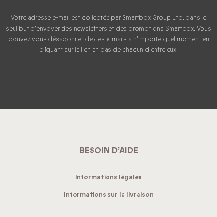
Votre adresse e-mail est collectée par Smartbox Group Ltd. dans le
seul but d'envoyer des newsletters et des promotions Smartbox. Vous
pouvez vous désabonner de ces e-mails à n'importe quel moment en
cliquant sur le lien en bas de chacun d'entre eux.
BESOIN D’AIDE
Informations légales
Informations sur la livraison