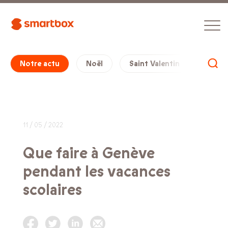
Notre actu
Noël
Saint Valentin
Cade
11 / 05 / 2022
Que faire à Genève
pendant les vacances
scolaires