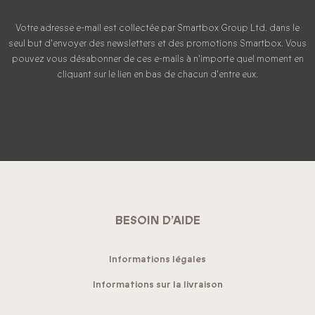
Votre adresse e-mail est collectée par Smartbox Group Ltd. dans le
seul but d'envoyer des newsletters et des promotions Smartbox. Vous
pouvez vous désabonner de ces e-mails à n'importe quel moment en
cliquant sur le lien en bas de chacun d'entre eux.
BESOIN D’AIDE
Informations légales
Informations sur la livraison