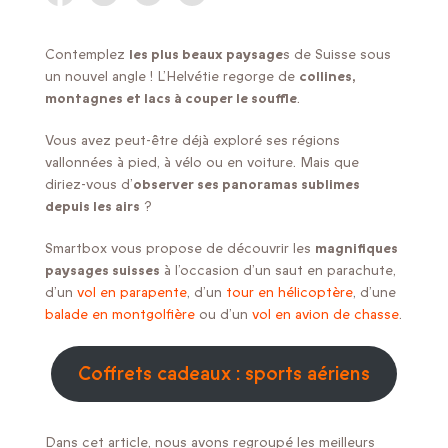
Contemplez
les plus beaux paysage
s de Suisse sous
un nouvel angle ! L’Helvétie regorge de
collines,
montagnes et lacs à couper le souffle
.
Vous avez peut-être déjà exploré ses régions
vallonnées à pied, à vélo ou en voiture. Mais que
diriez-vous d’
observer ses panoramas sublimes
depuis les airs
?
Smartbox vous propose de découvrir les
magnifiques
paysages suisses
à l’occasion d’un saut en parachute,
d’un
vol en parapente
, d’un
tour en hélicoptère
, d’une
balade en montgolfière
ou d’un
vol en avion de chasse
.
Coffrets cadeaux : sports aériens
Dans cet article, nous avons regroupé les meilleurs